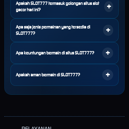
Apakah SLOT777 termasuk golongan situs slot
+
terpercaya paling ramai diminati karena terkenal
gacor hari ini?
gampang menang maxwin serta menawarkan bonus
Yess benar sekali! SLOT777 selalu dianggap
promo jackpot sensasional setiap hari.
Apa saja jenis permainan yang tersedia di
+
sebagai salah satu situs slot gacor terpercaya karena
SLOT777?
menawarkan pengalaman terbaik bermain game slot
SLOT777 menawarkan berbagai jenis permainan slot
online dengan sensasi gampang menang maxwin,
+
Apa keuntungan bermain di situs SLOT777?
gacor terbaik seperti Mahjong Ways 2, Spaceman,
gampang turun scatter, hingga gampang hujan
Gates of Olympus, dan masih banyak lainnya. Selain
perkalian x1000.
Bermain di situs SLOT777 membantu pemain untuk
game tadi, beberapa provider sejenis juga
+
Apakah aman bermain di SLOT777?
mendapatkan kemenangan jackpot dengan lebih
menyediakan pilihan permainan tambahan seperti
mudah karena tersedia rtp live yang selalu update
Baccarat, Blackjack, Roulete, Sic Bo, Poker, dan
Tentu saja sangat aman! Seluruh data member yang
untuk menyampaikan peluang menang setiap id
permainan populer lainnya di casino online.
telah bergabung dijaga dengan tingkat otoritas yang
akun pemain.
tinggi sehingga mustahil untuk dibocorkan dan
pastinya seluruh kemenangan member berapapun
nominalnya selalu kami bayar dengan proses instan,
PELAYANAN