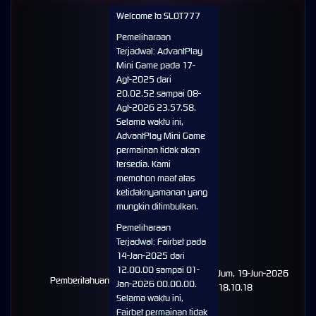
Welcome to SLOT777
Pemeliharaan
Terjadwal: AdvantPlay
Mini Game pada 17-
Agt-2025 dari
20.02.52 sampai 08-
Agt-2026 23.57.58.
Selama waktu ini,
AdvantPlay Mini Game
permainan tidak akan
tersedia. Kami
memohon maaf atas
ketidaknyamanan yang
mungkin ditimbulkan.
Pemeliharaan
Terjadwal: Fairbet pada
14-Jan-2025 dari
12.00.00 sampai 01-
Jum, 19-Jun-2026
Pemberitahuan
Jan-2026 00.00.00.
18.10.18
Selama waktu ini,
Fairbet permainan tidak