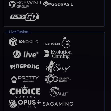
Live Casino