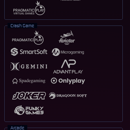
Crash Game
Arcade