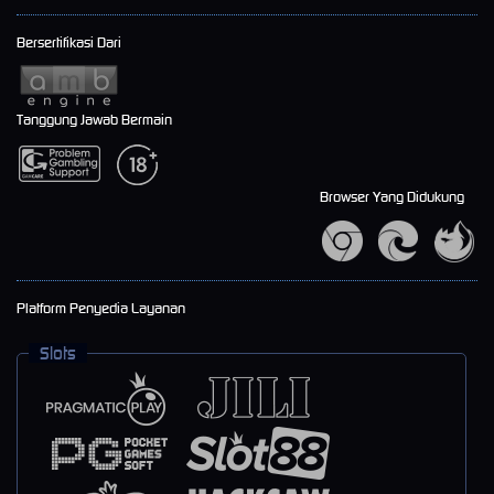
Bersertifikasi Dari
Tanggung Jawab Bermain
Browser Yang Didukung
Platform Penyedia Layanan
Slots