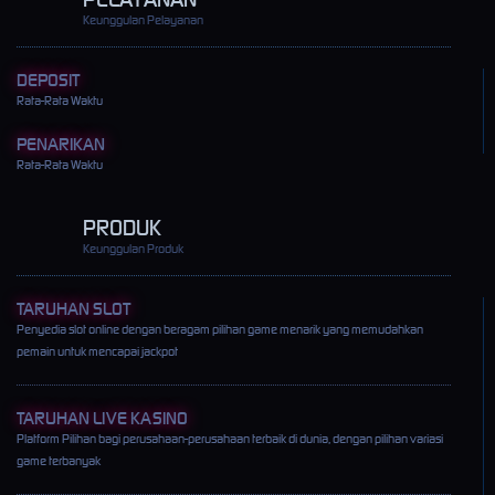
cepat dan tanpa halangan 24jam.
Keunggulan Pelayanan
DEPOSIT
Rata-Rata Waktu
PENARIKAN
Rata-Rata Waktu
PRODUK
Keunggulan Produk
TARUHAN SLOT
Penyedia slot online dengan beragam pilihan game menarik yang memudahkan
pemain untuk mencapai jackpot
TARUHAN LIVE KASINO
Platform Pilihan bagi perusahaan-perusahaan terbaik di dunia, dengan pilihan variasi
game terbanyak