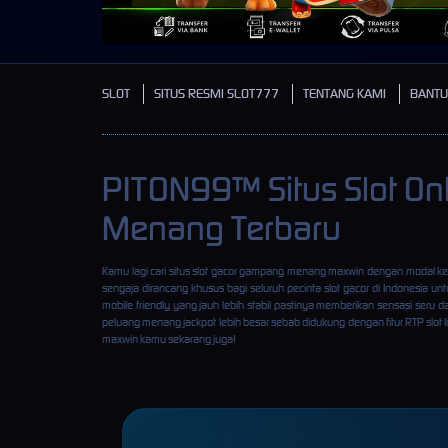
SLOT
SITUS RESMI SLOT777
TENTANG KAMI
BANT
PITON99™ Situs Slot On
Menang Terbaru
Kamu lagi cari situs slot gacor gampang menang maxwin dengan modal k
sengaja dirancang khusus bagi seluruh pecinta slot gacor di Indonesi
mobile friendly yang jauh lebih stabil pastinya memberikan sensasi ser
peluang menang jackpot lebih besar sebab didukung dengan fitur RTP slot
maxwin kamu sekarang juga!