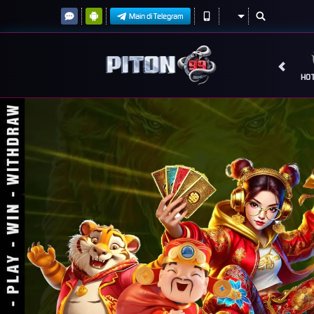
Main di Telegram
HO