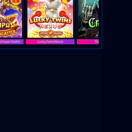
s Super Scatter
Lucky Twins Nexus
The Crypt