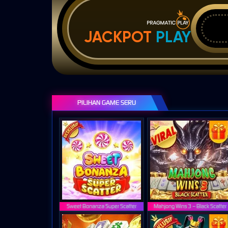
JACKPOT
PLAY
PILIHAN GAME SERU
Sweet Bonanza Super Scatter
Mahjong Wins 3 – Black Scatter