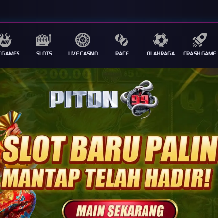
T GAMES
SLOTS
LIVE CASINO
RACE
OLAHRAGA
CRASH GAME