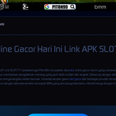
UAN
line Gacor Hari Ini Link APK 
ecil? Link SLOT777 jawabannya! Piton99 merupakan situs
slot
online gacor hari ini yang menaw
a untuk memberikan pengalaman menang yang jauh lebih mudah dan singkat. Didukung dengan si
u dan menyenangkan ketika bermain. Tersedia ratusan game
slot gacor
dari berbagai provider tern
 live dengan rata-rata winrate mencapai 98% yang semuanya bisa kamu nikmati hanya dengan minim