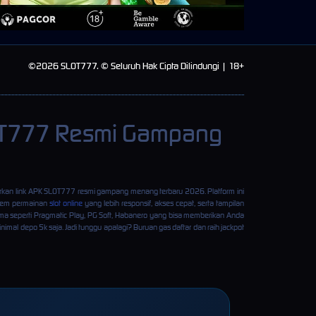
©2026 SLOT777. © Seluruh Hak Cipta Dilindungi | 18+
SLOT777 Resmi Gampang
arkan link APK SLOT777 resmi gampang menang terbaru 2026. Platform ini
stem permainan
slot online
yang lebih responsif, akses cepat, serta tampilan
ama seperti Pragmatic Play, PG Soft, Habanero yang bisa memberikan Anda
al depo 5k saja. Jadi tunggu apalagi? Buruan gas daftar dan raih jackpot