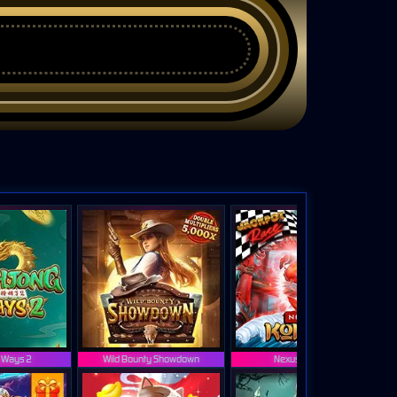
 Ways 2
Wild Bounty Showdown
Nexus Koi Gate