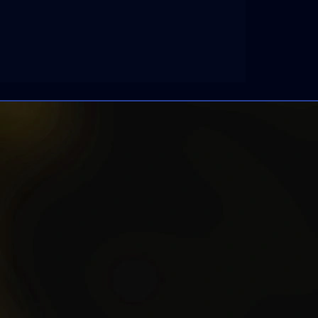
Pindai kod