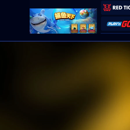
kmsu****i
IDR
3,712,000.00
Aztec Gems Deluxe™
hend****2
IDR
3,178,000.00
Gates of Gatot Kaca 1000
zeusba****u
IDR
3,026,000.00
Gates of Olympus 1000
zeusba****u
IDR
2,779,500.00
Gates of Olympus 1000
di****1
IDR
2,664,000.00
Mahjong Wins 3 – Black Scatter