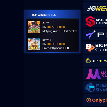
TOP WINNERS SLOT
di****1
IDR
10,653,800.00
Mahjong Wins 3 – Black Scatter
fu****3
IDR
10,636,880.00
Gates of Olympus 1000
kari****6
IDR
9,602,000.00
Gates of Olympus™
kari****6
IDR
7,914,000.00
Sugar Rush
zeusba****u
IDR
5,076,000.00
Gates of Olympus 1000