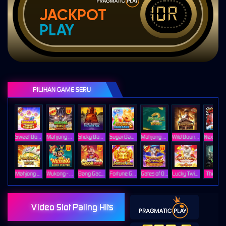
IDR
JACKPOT
PLAY
PILIHAN GAME SERU
Sweet Bonanza Super Scatter
Mahjong Wins 3 – Black Scatter
Sticky Bandits Thunder Rail
Sugar Bang Bang 2
Mahjong Ways 2
Wild Bounty Showdown
Mahjong Ways
Wukong - Black Scatter
Bang Gacor 1000
Fortune Gems
Gates of Olympus Super Scatter
Lucky Twins Nexus
The Cryp
Video Slot Paling Hits