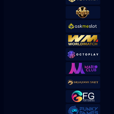
zeusba****u
IDR
5,076,000.00
Gates of Olympus 1000
kmsu****i
IDR
3,712,000.00
Aztec Gems Deluxe™
hend****2
IDR
3,178,000.00
Gates of Gatot Kaca 1000
zeusba****u
IDR
3,026,000.00
Gates of Olympus 1000
zeusba****u
IDR
2,779,500.00
Gates of Olympus 1000
di****1
IDR
2,664,000.00
Mahjong Wins 3 – Black
Scatter