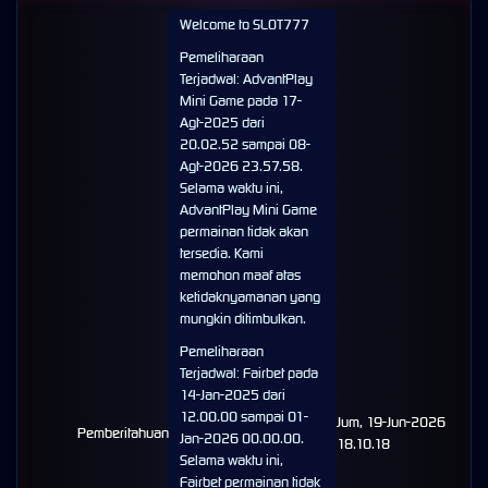
Welcome to SLOT777
Pemeliharaan
Terjadwal: AdvantPlay
Mini Game pada 17-
Agt-2025 dari
20.02.52 sampai 08-
Agt-2026 23.57.58.
Selama waktu ini,
AdvantPlay Mini Game
permainan tidak akan
tersedia. Kami
memohon maaf atas
ketidaknyamanan yang
mungkin ditimbulkan.
Pemeliharaan
Terjadwal: Fairbet pada
14-Jan-2025 dari
12.00.00 sampai 01-
Jum, 19-Jun-2026
Pemberitahuan
Jan-2026 00.00.00.
18.10.18
Selama waktu ini,
Fairbet permainan tidak