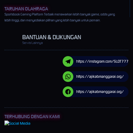
TARUHAN OLAHRAGA
Sportsbook Gaming Platform Terbaik menawarkan lebih banyak game, odds yang
lebih tinggi, dan menyediakan pilihan yang lebih banyak untuk pemain.
BANTUAN & DUKUNGAN
Servis Lainnya
https://instagram.com/SLOT777
https://ajikabmanggarai.org/
https://ajikabmanggarai.org/
TERHUBUNG DENGAN KAMI