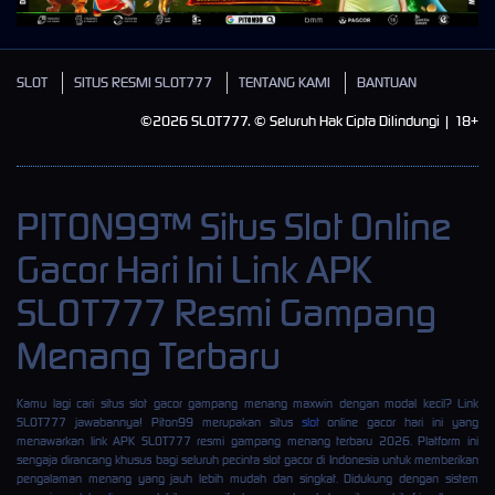
SLOT
SITUS RESMI SLOT777
TENTANG KAMI
BANTUAN
©2026 SLOT777. © Seluruh Hak Cipta Dilindungi | 18+
PITON99™ Situs Slot Online
Gacor Hari Ini Link APK
SLOT777 Resmi Gampang
Menang Terbaru
Kamu lagi cari situs slot gacor gampang menang maxwin dengan modal kecil? Link
SLOT777 jawabannya! Piton99 merupakan situs
slot
online gacor hari ini yang
menawarkan link APK SLOT777 resmi gampang menang terbaru 2026. Platform ini
sengaja dirancang khusus bagi seluruh pecinta slot gacor di Indonesia untuk memberikan
pengalaman menang yang jauh lebih mudah dan singkat. Didukung dengan sistem