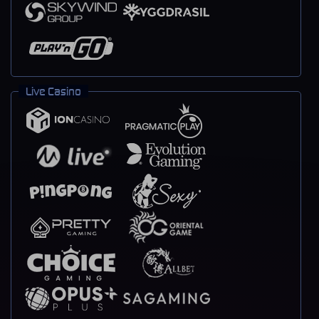
Live Casino