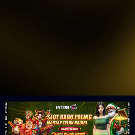
P
k
A