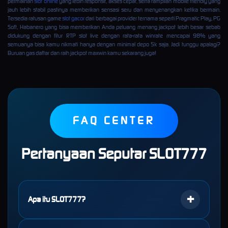
permainan
slot online
yang lebih responsif, akses cepat, serta tampilan mobile friendly yang
jauh lebih stabil pastinya memberikan sensasi seru dan menyenangkan ketika bermain.
Tersedia ratusan game
slot gacor
dari berbagai provider ternama seperti Pragmatic Play, PG
Soft, Habanero yang bisa memberikan Anda peluang menang jackpot lebih besar sebab
didukung dengan fitur RTP slot live dengan rata-rata winrate mencapai 98% yang
semuanya bisa kamu nikmati hanya dengan minimal depo 5k saja. Jadi tunggu apalagi?
Buruan gas daftar dan raih jackpot maxwin kamu sekarang juga!
FAQ CENTER
Pertanyaan Seputar SLOT777
+
Apa itu SLOT777?
SLOT777 adalah platform situs slot online gacor