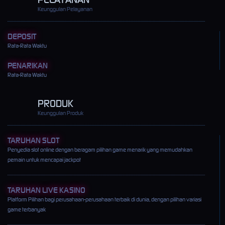
cepat dan tanpa halangan 24jam.
Keunggulan Pelayanan
DEPOSIT
Rata-Rata Waktu
PENARIKAN
Rata-Rata Waktu
PRODUK
Keunggulan Produk
TARUHAN SLOT
Penyedia slot online dengan beragam pilihan game menarik yang memudahkan
pemain untuk mencapai jackpot
TARUHAN LIVE KASINO
Platform Pilihan bagi perusahaan-perusahaan terbaik di dunia, dengan pilihan variasi
game terbanyak