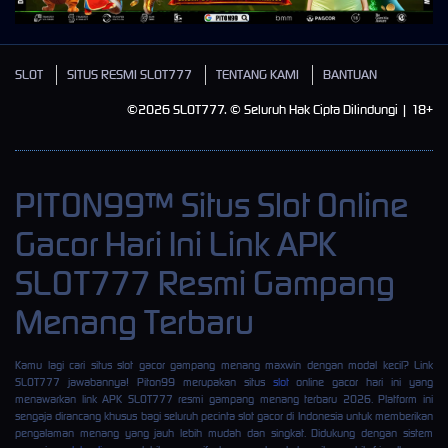
SLOT
SITUS RESMI SLOT777
TENTANG KAMI
BANTUAN
©2026 SLOT777. © Seluruh Hak Cipta Dilindungi | 18+
PITON99™ Situs Slot Online
Gacor Hari Ini Link APK
SLOT777 Resmi Gampang
Menang Terbaru
Kamu lagi cari situs slot gacor gampang menang maxwin dengan modal kecil? Link
SLOT777 jawabannya! Piton99 merupakan situs
slot
online gacor hari ini yang
menawarkan link APK SLOT777 resmi gampang menang terbaru 2026. Platform ini
sengaja dirancang khusus bagi seluruh pecinta slot gacor di Indonesia untuk memberikan
pengalaman menang yang jauh lebih mudah dan singkat. Didukung dengan sistem