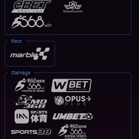
Race
Olahraga