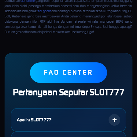
permainan
slot online
yang lebih responsif, akses cepat, serta tampilan mobile friendly yang
jauh lebih stabil pastinya memberikan sensasi seru dan menyenangkan ketika bermain.
Tersedia ratusan game
slot gacor
dari berbagai provider ternama seperti Pragmatic Play, PG
Soft, Habanero yang bisa memberikan Anda peluang menang jackpot lebih besar sebab
didukung dengan fitur RTP slot live dengan rata-rata winrate mencapai 98% yang
semuanya bisa kamu nikmati hanya dengan minimal depo 5k saja. Jadi tunggu apalagi?
Buruan gas daftar dan raih jackpot maxwin kamu sekarang juga!
FAQ CENTER
Pertanyaan Seputar SLOT777
+
Apa itu SLOT777?
SLOT777 adalah platform situs slot online gacor