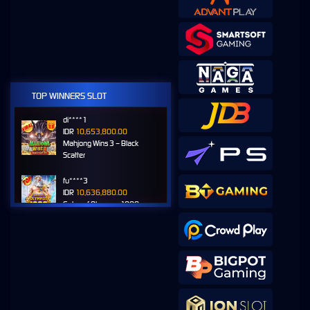
TOP WINNERS SLOT
di****1
IDR
10,653,800.00
Mahjong Wins 3 – Black
Scatter
fu****3
IDR
10,636,880.00
Gates of Olympus 1000
kari****6
IDR
9,602,000.00
Gates of Olympus™
kari****6
IDR
7,914,000.00
Sugar Rush