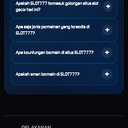
Apakah SLOT777 termasuk golongan situs slot
+
terpercaya paling ramai diminati karena terkenal
gacor hari ini?
gampang menang maxwin serta menawarkan bonus
Yess benar sekali! SLOT777 selalu dianggap
promo jackpot sensasional setiap hari.
Apa saja jenis permainan yang tersedia di
+
sebagai salah satu situs slot gacor terpercaya karena
SLOT777?
menawarkan pengalaman terbaik bermain game slot
SLOT777 menawarkan berbagai jenis permainan slot
online dengan sensasi gampang menang maxwin,
+
Apa keuntungan bermain di situs SLOT777?
gacor terbaik seperti Mahjong Ways 2, Spaceman,
gampang turun scatter, hingga gampang hujan
Gates of Olympus, dan masih banyak lainnya. Selain
perkalian x1000.
Bermain di situs SLOT777 membantu pemain untuk
game tadi, beberapa provider sejenis juga
+
Apakah aman bermain di SLOT777?
mendapatkan kemenangan jackpot dengan lebih
menyediakan pilihan permainan tambahan seperti
mudah karena tersedia rtp live yang selalu update
Baccarat, Blackjack, Roulete, Sic Bo, Poker, dan
Tentu saja sangat aman! Seluruh data member yang
untuk menyampaikan peluang menang setiap id
permainan populer lainnya di casino online.
telah bergabung dijaga dengan tingkat otoritas yang
akun pemain.
tinggi sehingga mustahil untuk dibocorkan dan
pastinya seluruh kemenangan member berapapun
nominalnya selalu kami bayar dengan proses instan,
PELAYANAN