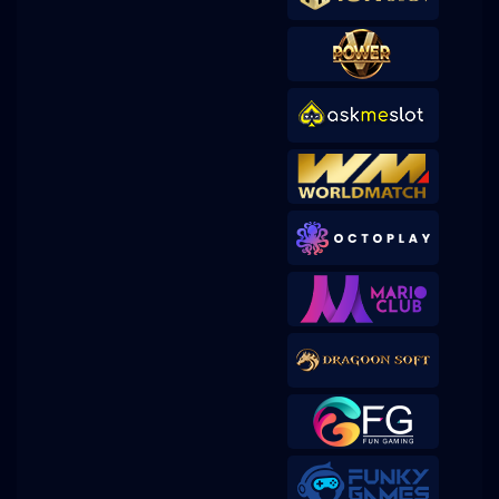
zeusba****u
IDR
5,076,000.00
Gates of Olympus 1000
kmsu****i
IDR
3,712,000.00
Aztec Gems Deluxe™
hend****2
IDR
3,178,000.00
Gates of Gatot Kaca 1000
zeusba****u
IDR
3,026,000.00
Gates of Olympus 1000
zeusba****u
IDR
2,779,500.00
Gates of Olympus 1000
di****1
IDR
2,664,000.00
Mahjong Wins 3 – Black
Scatter