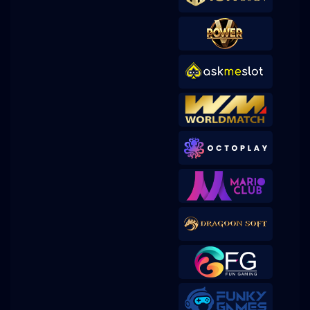
zeusba****u
IDR
5,076,000.00
Gates of Olympus 1000
kmsu****i
IDR
3,712,000.00
Aztec Gems Deluxe™
hend****2
IDR
3,178,000.00
Gates of Gatot Kaca 1000
zeusba****u
IDR
3,026,000.00
Gates of Olympus 1000
zeusba****u
IDR
2,779,500.00
Gates of Olympus 1000
di****1
IDR
2,664,000.00
Mahjong Wins 3 – Black
Scatter