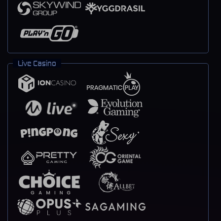
Live Casino