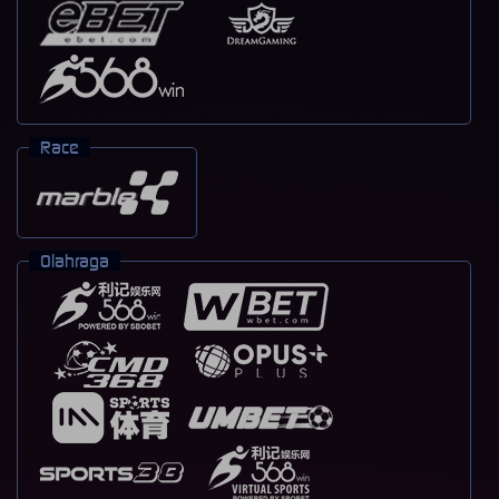
Race
Olahraga